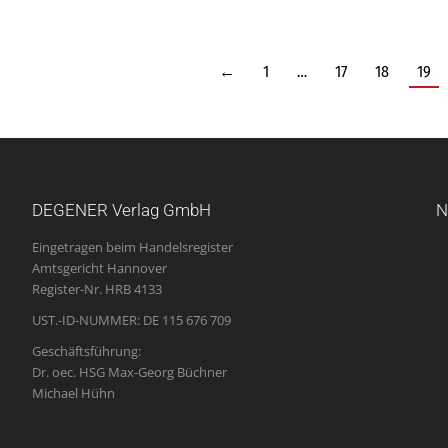
←
1
…
17
18
19
DEGENER Verlag GmbH
N
Eingetragen beim Handelsregister
Amtsgericht Hannover
Register-Nr. HRB 4133
UST.-ID-NUMMER: DE 115 676 709
Geschäftsführung:
Dr. oec. HSG Max-Georg Büchner
Michael Hühn