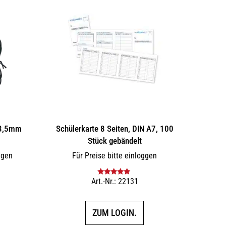
 3,5mm
Schülerkarte 8 Seiten, DIN A7, 100
Stück gebändelt
ggen
Für Preise bitte einloggen
Art.-Nr.: 22131
Bewertet mit
5.00
von 5
ZUM LOGIN.