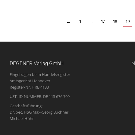
←
1
…
17
18
19
DEGENER Verlag GmbH
N
Eingetragen beim Handelsregister
Amtsgericht Hannover
Register-Nr. HRB 4133
UST.-ID-NUMMER: DE 115 676 709
Geschäftsführung:
Dr. oec. HSG Max-Georg Büchner
Michael Hühn