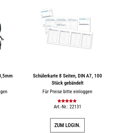
 3,5mm
Schülerkarte 8 Seiten, DIN A7, 100
Stück gebändelt
ggen
Für Preise bitte einloggen
Art.-Nr.: 22131
Bewertet mit
5.00
von 5
ZUM LOGIN.