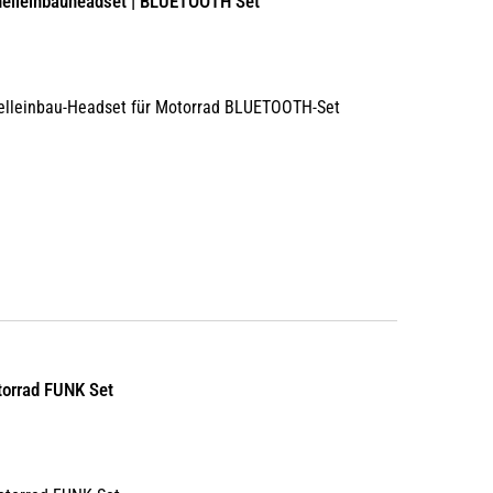
nelleinbauheadset | BLUETOOTH Set
elleinbau-Headset für Motorrad BLUETOOTH-Set
torrad FUNK Set