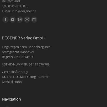
Deutschland
Tel.: 0511-963 60 0
E-Mail: info@degener.de
Finden Sie uns auf:
Facebook
YouTube
Instagram
E-
Website
page
page
page
Mail
page
opens
opens
opens
page
opens
DEGENER Verlag GmbH
in
in
in
opens
in
Eingetragen beim Handelsregister
new
new
new
in
new
Amtsgericht Hannover
window
window
window
new
window
Register-Nr. HRB 4133
window
UST.-ID-NUMMER: DE 115 676 709
Geschäftsführung:
Dr. oec. HSG Max-Georg Büchner
Michael Hühn
Navigation