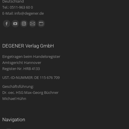
Deutschland
Tel.: 0511-963 60 0
E-Mail: info@degener.de
Finden Sie uns auf:
Facebook
YouTube
Instagram
E-
Website
page
page
page
Mail
page
opens
opens
opens
page
opens
DEGENER Verlag GmbH
in
in
in
opens
in
Eingetragen beim Handelsregister
new
new
new
in
new
Amtsgericht Hannover
window
window
window
new
window
Register-Nr. HRB 4133
window
UST.-ID-NUMMER: DE 115 676 709
Geschäftsführung:
Dr. oec. HSG Max-Georg Büchner
Michael Hühn
Navigation