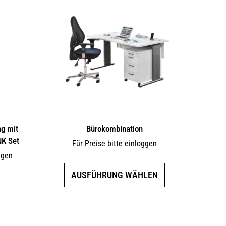
g mit
Bürokombination
NK Set
Für Preise bitte einloggen
ggen
Dieses
AUSFÜHRUNG WÄHLEN
Produkt
weist
mehrere
Varianten