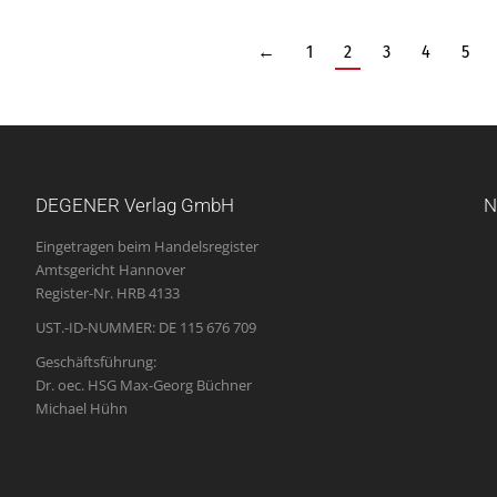
←
1
2
3
4
5
DEGENER Verlag GmbH
N
Eingetragen beim Handelsregister
Amtsgericht Hannover
Register-Nr. HRB 4133
UST.-ID-NUMMER: DE 115 676 709
Geschäftsführung:
Dr. oec. HSG Max-Georg Büchner
Michael Hühn