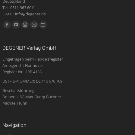
Deutschland
Tel.: 0511-963 60 0
E-Mail: info@degener.de
Finden Sie uns auf:
Facebook
YouTube
Instagram
E-
Website
page
page
page
Mail
page
opens
opens
opens
page
opens
DEGENER Verlag GmbH
in
in
in
opens
in
Eingetragen beim Handelsregister
new
new
new
in
new
Amtsgericht Hannover
window
window
window
new
window
Register-Nr. HRB 4133
window
UST.-ID-NUMMER: DE 115 676 709
Geschäftsführung:
Dr. oec. HSG Max-Georg Büchner
Michael Hühn
Navigation