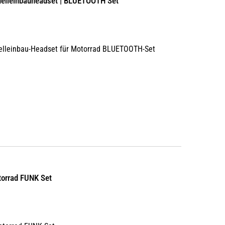
nelleinbauheadset | BLUETOOTH Set
elleinbau-Headset für Motorrad BLUETOOTH-Set
torrad FUNK Set