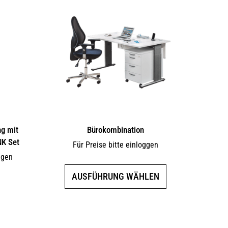
g mit
Bürokombination
NK Set
Für Preise bitte einloggen
ggen
Dieses
AUSFÜHRUNG WÄHLEN
Produkt
weist
mehrere
Varianten