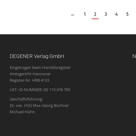
←
1
2
3
4
5
DEGENER Verlag GmbH
N
Eingetragen beim Handelsregister
Amtsgericht Hannover
Register-Nr. HRB 4133
UST.-ID-NUMMER: DE 115 676 709
Geschäftsführung:
Dr. oec. HSG Max-Georg Büchner
Michael Hühn