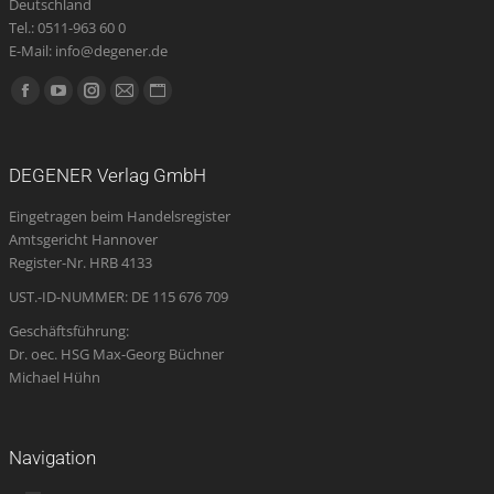
Deutschland
Tel.: 0511-963 60 0
E-Mail: info@degener.de
Finden Sie uns auf:
Facebook
YouTube
Instagram
E-
Website
page
page
page
Mail
page
opens
opens
opens
page
opens
DEGENER Verlag GmbH
in
in
in
opens
in
Eingetragen beim Handelsregister
new
new
new
in
new
Amtsgericht Hannover
window
window
window
new
window
Register-Nr. HRB 4133
window
UST.-ID-NUMMER: DE 115 676 709
Geschäftsführung:
Dr. oec. HSG Max-Georg Büchner
Michael Hühn
Navigation