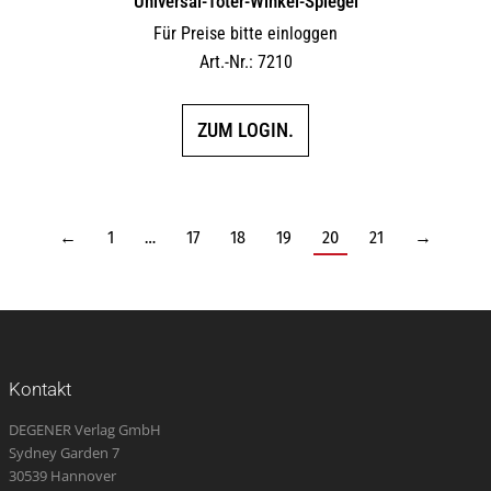
Universal-Toter-Winkel-Spiegel
Für Preise bitte einloggen
Art.-Nr.: 7210
ZUM LOGIN.
←
1
…
17
18
19
20
21
→
Kontakt
DEGENER Verlag GmbH
Sydney Garden 7
30539 Hannover