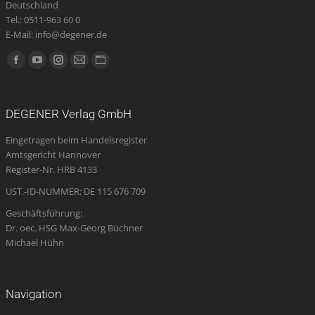
Deutschland
Tel.: 0511-963 60 0
E-Mail: info@degener.de
Finden Sie uns auf:
Facebook
YouTube
Instagram
E-
Website
page
page
page
Mail
page
opens
opens
opens
page
opens
DEGENER Verlag GmbH
in
in
in
opens
in
Eingetragen beim Handelsregister
new
new
new
in
new
Amtsgericht Hannover
window
window
window
new
window
Register-Nr. HRB 4133
window
UST.-ID-NUMMER: DE 115 676 709
Geschäftsführung:
Dr. oec. HSG Max-Georg Büchner
Michael Hühn
Navigation