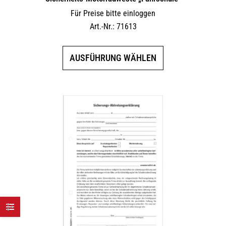
Für Preise bitte einloggen
Art.-Nr.: 71613
Dieses
AUSFÜHRUNG WÄHLEN
Produkt
weist
mehrere
Varianten
auf.
Die
Optionen
können
auf
der
Produktseite
gewählt
werden