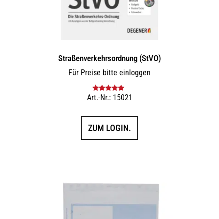
Straßenverkehrsordnung (StVO)
Für Preise bitte einloggen
Art.-Nr.: 15021
Bewertet mit
5.00
von 5
ZUM LOGIN.