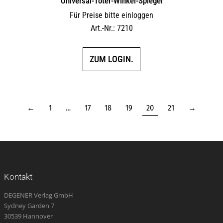
Universal-Toter-Winkel-Spiegel
Für Preise bitte einloggen
Art.-Nr.: 7210
ZUM LOGIN.
←
1
…
17
18
19
20
21
→
Kontakt
DEGENER Verlag GmbH
Sydney Garden 7
30539 Hannover