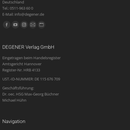
Deutschland
Tel.: 0511-963 60 0
E-Mail: info@degener.de
Finden Sie uns auf:
Facebook
YouTube
Instagram
E-
Website
page
page
page
Mail
page
opens
opens
opens
page
opens
DEGENER Verlag GmbH
in
in
in
opens
in
Eingetragen beim Handelsregister
new
new
new
in
new
Amtsgericht Hannover
window
window
window
new
window
Register-Nr. HRB 4133
window
UST.-ID-NUMMER: DE 115 676 709
Geschäftsführung:
Dr. oec. HSG Max-Georg Büchner
Michael Hühn
Navigation