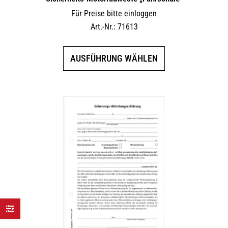
Für Preise bitte einloggen
Art.-Nr.: 71613
Dieses
AUSFÜHRUNG WÄHLEN
Produkt
weist
mehrere
Varianten
auf.
Die
Optionen
können
auf
der
Produktseite
gewählt
werden