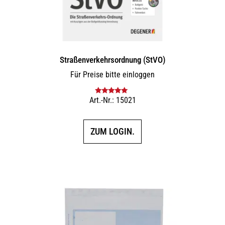
Straßenverkehrsordnung (StVO)
Für Preise bitte einloggen
Art.-Nr.: 15021
Bewertet mit
5.00
von 5
ZUM LOGIN.