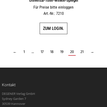
Universal-Toter-Winkel-Spiegel
Für Preise bitte einloggen
Art.-Nr.: 7210
ZUM LOGIN.
←
1
…
17
18
19
20
21
→
Kontakt
DEGENER Verlag GmbH
Sydney Garden 7
30539 Hannover