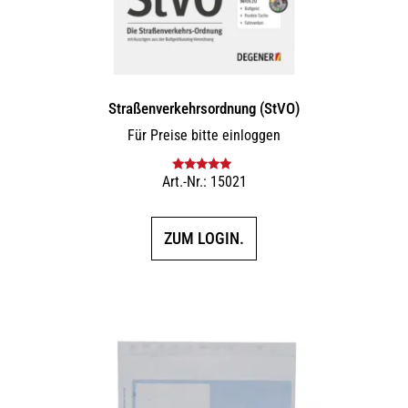
Straßenverkehrsordnung (StVO)
Für Preise bitte einloggen
Art.-Nr.: 15021
Bewertet mit
5.00
von 5
ZUM LOGIN.