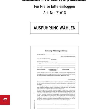
Für Preise bitte einloggen
Art.-Nr.: 71613
Dieses
AUSFÜHRUNG WÄHLEN
Produkt
weist
mehrere
Varianten
auf.
Die
Optionen
können
auf
der
Produktseite
gewählt
werden