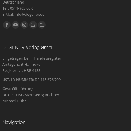
Deutschland
Tel.: 0511-963 60 0
E-Mail: info@degener.de
Finden Sie uns auf:
Facebook
YouTube
Instagram
E-
Website
page
page
page
Mail
page
opens
opens
opens
page
opens
DEGENER Verlag GmbH
in
in
in
opens
in
Eingetragen beim Handelsregister
new
new
new
in
new
Amtsgericht Hannover
window
window
window
new
window
Register-Nr. HRB 4133
window
UST.-ID-NUMMER: DE 115 676 709
Geschäftsführung:
Dr. oec. HSG Max-Georg Büchner
Michael Hühn
Navigation