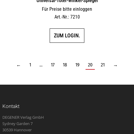
Universal-Toter-Winkel-Spiegel
Für Preise bitte einloggen
Art.-Nr.: 7210
ZUM LOGIN.
←
1
…
17
18
19
20
21
→
Kontakt
DEGENER Verlag GmbH
Sydney Garden 7
30539 Hannover