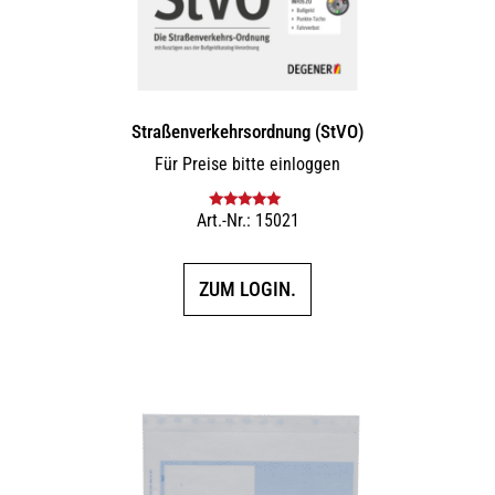
Straßenverkehrsordnung (StVO)
Für Preise bitte einloggen
Art.-Nr.: 15021
Bewertet mit
5.00
von 5
ZUM LOGIN.