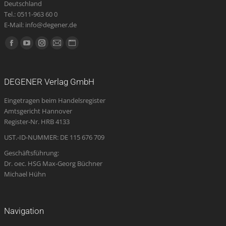
Deutschland
Tel.: 0511-963 60 0
E-Mail: info@degener.de
Finden Sie uns auf:
Facebook
YouTube
Instagram
E-
Website
page
page
page
Mail
page
opens
opens
opens
page
opens
DEGENER Verlag GmbH
in
in
in
opens
in
Eingetragen beim Handelsregister
new
new
new
in
new
Amtsgericht Hannover
window
window
window
new
window
Register-Nr. HRB 4133
window
UST.-ID-NUMMER: DE 115 676 709
Geschäftsführung:
Dr. oec. HSG Max-Georg Büchner
Michael Hühn
Navigation