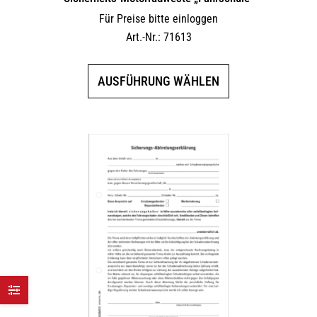
Für Preise bitte einloggen
Art.-Nr.: 71613
Dieses
AUSFÜHRUNG WÄHLEN
Produkt
weist
mehrere
Varianten
auf.
Die
Optionen
können
auf
der
Produktseite
gewählt
werden