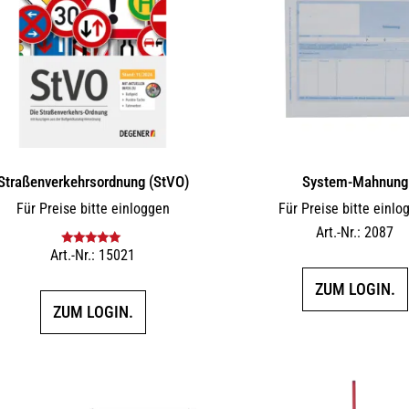
Straßenverkehrsordnung (StVO)
System-Mahnung
Für Preise bitte einloggen
Für Preise bitte einlo
Art.-Nr.: 2087
Art.-Nr.: 15021
Bewertet mit
5.00
von 5
ZUM LOGIN.
ZUM LOGIN.