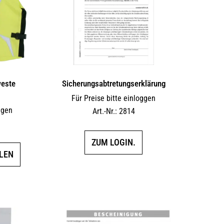
weste
Sicherungs­abtretungs­erklärung
Für Preise bitte einloggen
ggen
Art.-Nr.: 2814
ZUM LOGIN.
Dieses
LEN
Produkt
weist
mehrere
Varianten
auf.