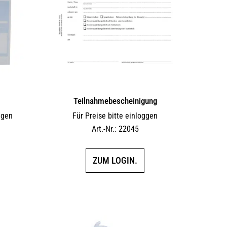
Die
Optionen
können
auf
der
Produktseite
gewählt
werden
Teilnahmebescheinigung
ggen
Für Preise bitte einloggen
Art.-Nr.: 22045
ZUM LOGIN.