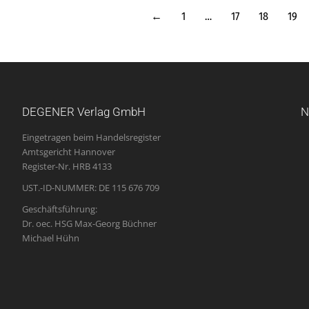
←
1
…
17
18
19
DEGENER Verlag GmbH
N
Eingetragen beim Handelsregister
Amtsgericht Hannover
Register-Nr. HRB 4133
UST.-ID-NUMMER: DE 115 676 709
Geschäftsführung:
Dr. oec. HSG Max-Georg Büchner
Michael Hühn