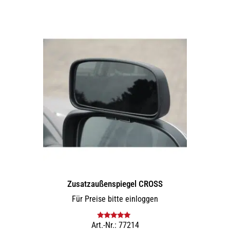
Zusatz­außenspiegel CROSS
Für Preise bitte einloggen
Art.-Nr.: 77214
Bewertet mit