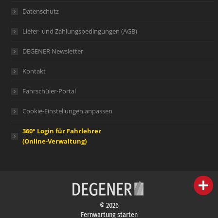
Datenschutz
Liefer- und Zahlungsbedingungen (AGB)
DEGENER Newsletter
Kontakt
Fahrschüler-Portal
Cookie-Einstellungen anpassen
360° Login für Fahrlehrer
(Online-Verwaltung)
person
IHR FACHBERATER
© 2026
campaign
WERBEMATERIAL
Fernwartung starten