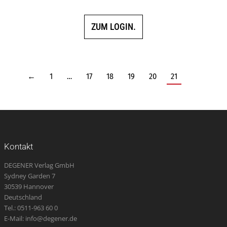
5.00
von 5
ZUM LOGIN.
←
1
…
17
18
19
20
21
Kontakt
DEGENER Verlag GmbH
Sydney Garden 7
30539 Hannover
Deutschland
Tel.: 0511-963 60 0
E-Mail: info@degener.de