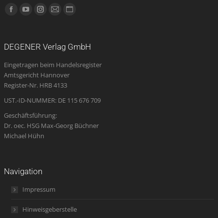
Finden Sie uns auf:
Facebook
YouTube
Instagram
E-
Website
page
page
page
Mail
page
opens
opens
opens
page
opens
DEGENER Verlag GmbH
in
in
in
opens
in
Eingetragen beim Handelsregister
new
new
new
in
new
Amtsgericht Hannover
window
window
window
new
window
Register-Nr. HRB 4133
window
UST.-ID-NUMMER: DE 115 676 709
Geschäftsführung:
Dr. oec. HSG Max-Georg Büchner
Michael Hühn
Navigation
Impressum
Hinweisgeberstelle