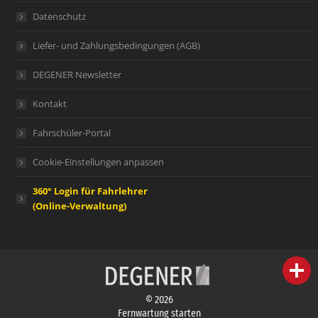
Datenschutz
Liefer- und Zahlungsbedingungen (AGB)
DEGENER Newsletter
Kontakt
Fahrschüler-Portal
Cookie-Einstellungen anpassen
360° Login für Fahrlehrer
(Online-Verwaltung)
person
IHR FACHBERATER
© 2026
campaign
WERBEMATERIAL
Fernwartung starten