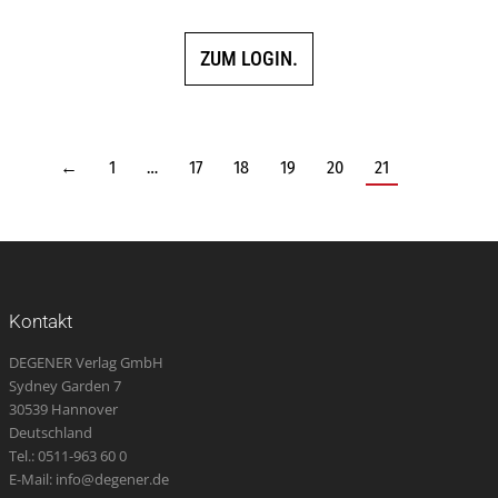
5.00
von 5
ZUM LOGIN.
←
1
…
17
18
19
20
21
Kontakt
DEGENER Verlag GmbH
Sydney Garden 7
30539 Hannover
Deutschland
Tel.: 0511-963 60 0
E-Mail: info@degener.de