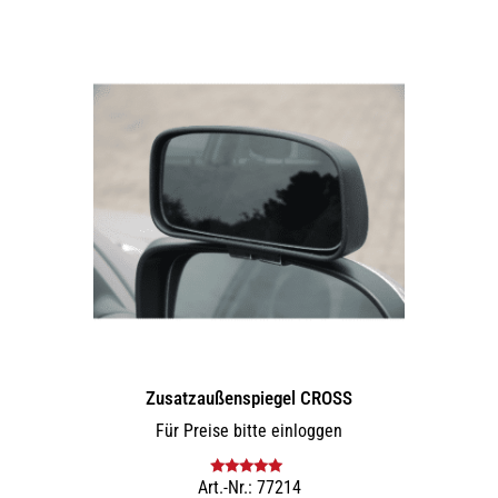
Zusatz­außenspiegel CROSS
Für Preise bitte einloggen
Art.-Nr.: 77214
Bewertet mit