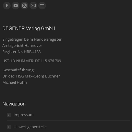
Finden Sie uns auf:
Facebook
YouTube
Instagram
E-
Website
page
page
page
Mail
page
opens
opens
opens
page
opens
DEGENER Verlag GmbH
in
in
in
opens
in
Eingetragen beim Handelsregister
new
new
new
in
new
Amtsgericht Hannover
window
window
window
new
window
Register-Nr. HRB 4133
window
UST.-ID-NUMMER: DE 115 676 709
Geschäftsführung:
Dr. oec. HSG Max-Georg Büchner
Michael Hühn
Navigation
Impressum
Hinweisgeberstelle