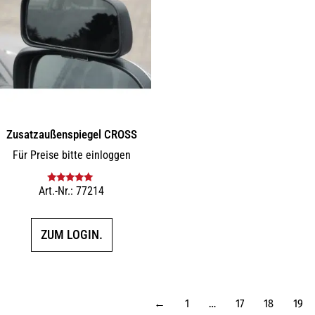
Zusatz­außenspiegel CROSS
Für Preise bitte einloggen
Art.-Nr.: 77214
Bewertet mit
5.00
von 5
ZUM LOGIN.
←
1
…
17
18
19