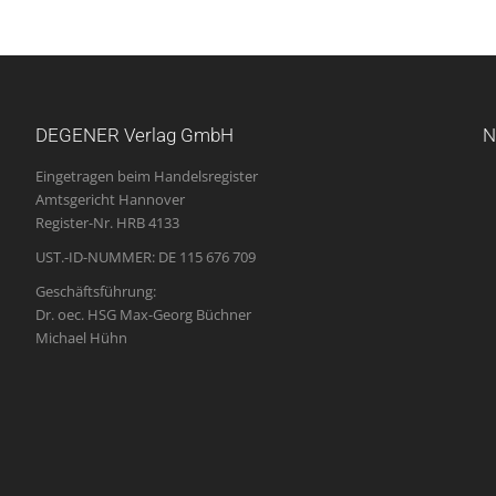
DEGENER Verlag GmbH
N
Eingetragen beim Handelsregister
Amtsgericht Hannover
Register-Nr. HRB 4133
UST.-ID-NUMMER: DE 115 676 709
Geschäftsführung:
Dr. oec. HSG Max-Georg Büchner
Michael Hühn