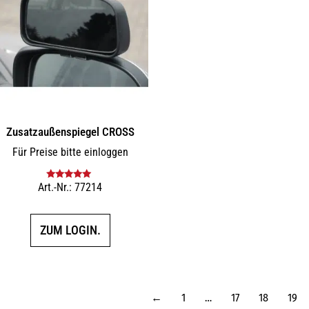
Zusatz­außenspiegel CROSS
Für Preise bitte einloggen
Art.-Nr.: 77214
Bewertet mit
5.00
von 5
ZUM LOGIN.
←
1
…
17
18
19