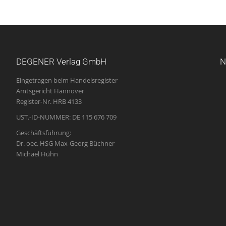
DEGENER Verlag GmbH
N
Eingetragen beim Handelsregister
Amtsgericht Hannover
Register-Nr. HRB 4133
UST.-ID-NUMMER: DE 115 676 709
Geschäftsführung:
Dr. oec. HSG Max-Georg Büchner
Michael Hühn