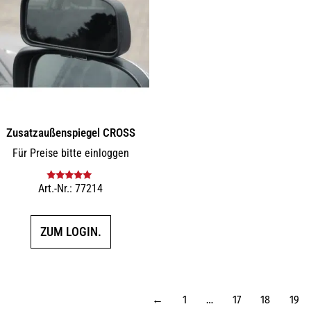
Zusatz­außenspiegel CROSS
Für Preise bitte einloggen
Art.-Nr.: 77214
Bewertet mit
5.00
von 5
ZUM LOGIN.
←
1
…
17
18
19