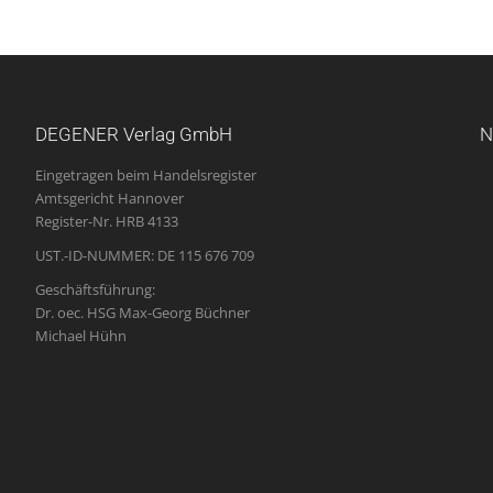
DEGENER Verlag GmbH
N
Eingetragen beim Handelsregister
Amtsgericht Hannover
Register-Nr. HRB 4133
UST.-ID-NUMMER: DE 115 676 709
Geschäftsführung:
Dr. oec. HSG Max-Georg Büchner
Michael Hühn