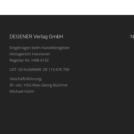
DEGENER Verlag GmbH
N
Eingetragen beim Handelsregister
Amtsgericht Hannover
Register-Nr. HRB 4133
UST.-ID-NUMMER: DE 115 676 709
Geschäftsführung:
Dr. oec. HSG Max-Georg Büchner
Michael Hühn