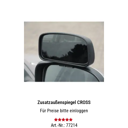
Zusatz­außenspiegel CROSS
Für Preise bitte einloggen
Art.-Nr.: 77214
Bewertet mit