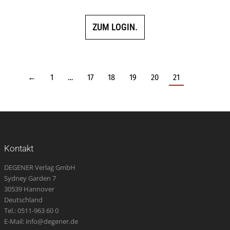
5.00
von 5
ZUM LOGIN.
←
1
…
17
18
19
20
21
Kontakt
DEGENER Verlag GmbH
Sydney Garden 7
30539 Hannover
Deutschland
Tel.: 0511-963 60 0
E-Mail: info@degener.de