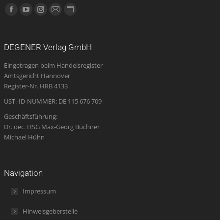
Finden Sie uns auf:
Facebook
YouTube
Instagram
E-
Website
page
page
page
Mail
page
opens
opens
opens
page
opens
DEGENER Verlag GmbH
in
in
in
opens
in
Eingetragen beim Handelsregister
new
new
new
in
new
Amtsgericht Hannover
window
window
window
new
window
Register-Nr. HRB 4133
window
UST.-ID-NUMMER: DE 115 676 709
Geschäftsführung:
Dr. oec. HSG Max-Georg Büchner
Michael Hühn
Navigation
Impressum
Hinweisgeberstelle