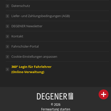
Datenschutz
Liefer- und Zahlungsbedingungen (AGB)
DEGENER Newsletter
Kontakt
Fahrschüler-Portal
Cookie-Einstellungen anpassen
360° Login für Fahrlehrer
(Online-Verwaltung)
person
IHR FACHBERATER
© 2026
campaign
WERBEMATERIAL
Fernwartung starten