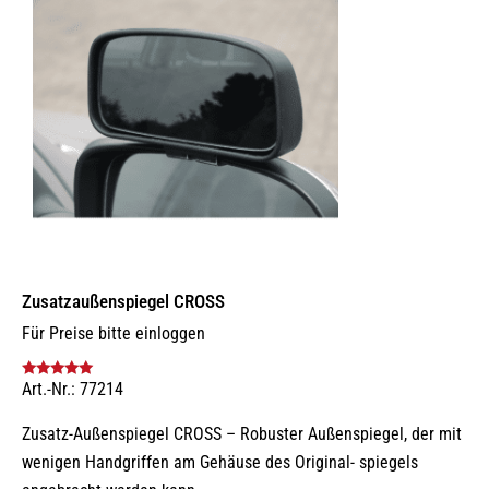
Zusatz­außenspiegel CROSS
Für Preise bitte einloggen
Art.-Nr.: 77214
Bewertet mit
5.00
von 5
Zusatz-Außenspiegel CROSS – Robuster Außenspiegel, der mit
wenigen Handgriffen am Gehäuse des Original- spiegels