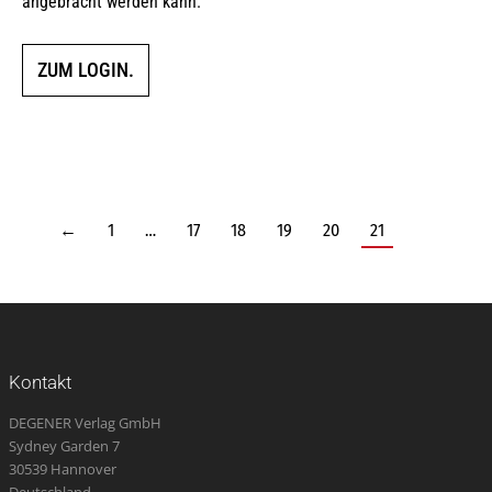
angebracht werden kann.
ZUM LOGIN.
←
1
…
17
18
19
20
21
Kontakt
DEGENER Verlag GmbH
Sydney Garden 7
30539 Hannover