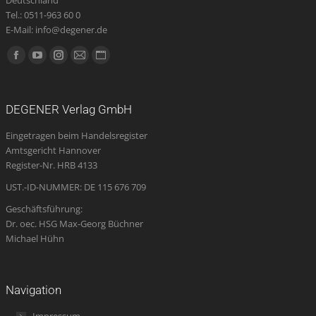
Deutschland
Tel.: 0511-963 60 0
E-Mail: info@degener.de
Finden Sie uns auf:
Facebook
YouTube
Instagram
E-
Website
page
page
page
Mail
page
opens
opens
opens
page
opens
DEGENER Verlag GmbH
in
in
in
opens
in
Eingetragen beim Handelsregister
new
new
new
in
new
Amtsgericht Hannover
window
window
window
new
window
Register-Nr. HRB 4133
window
UST.-ID-NUMMER: DE 115 676 709
Geschäftsführung:
Dr. oec. HSG Max-Georg Büchner
Michael Hühn
Navigation