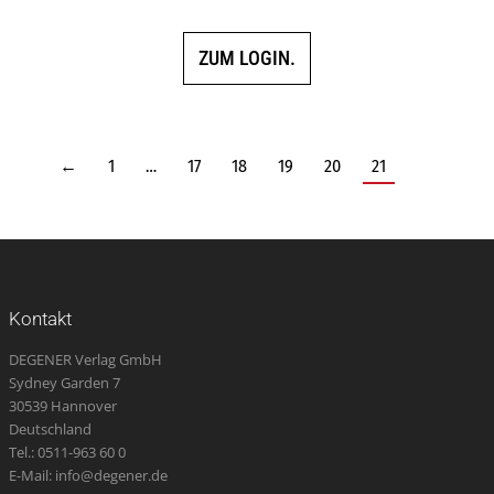
5.00
von 5
ZUM LOGIN.
←
1
…
17
18
19
20
21
Kontakt
DEGENER Verlag GmbH
Sydney Garden 7
30539 Hannover
Deutschland
Tel.: 0511-963 60 0
E-Mail: info@degener.de