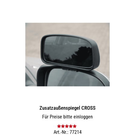
Zusatz­außenspiegel CROSS
Für Preise bitte einloggen
Art.-Nr.: 77214
Bewertet mit