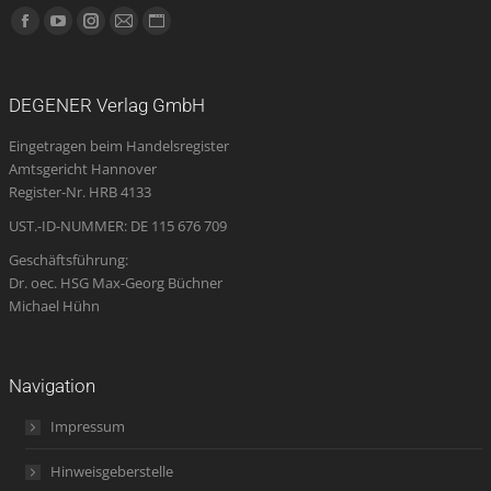
Finden Sie uns auf:
Facebook
YouTube
Instagram
E-
Website
page
page
page
Mail
page
opens
opens
opens
page
opens
DEGENER Verlag GmbH
in
in
in
opens
in
Eingetragen beim Handelsregister
new
new
new
in
new
Amtsgericht Hannover
window
window
window
new
window
Register-Nr. HRB 4133
window
UST.-ID-NUMMER: DE 115 676 709
Geschäftsführung:
Dr. oec. HSG Max-Georg Büchner
Michael Hühn
Navigation
Impressum
Hinweisgeberstelle