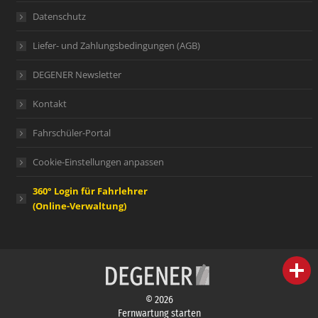
Datenschutz
Liefer- und Zahlungsbedingungen (AGB)
DEGENER Newsletter
Kontakt
Fahrschüler-Portal
Cookie-Einstellungen anpassen
360° Login für Fahrlehrer
(Online-Verwaltung)
person
IHR FACHBERATER
© 2026
campaign
WERBEMATERIAL
Fernwartung starten