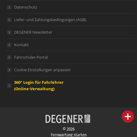
Datenschutz
Liefer- und Zahlungsbedingungen (AGB)
DEGENER Newsletter
Kontakt
Fahrschüler-Portal
Cookie-Einstellungen anpassen
360° Login für Fahrlehrer
(Online-Verwaltung)
person
IHR FACHBERATER
© 2026
campaign
WERBEMATERIAL
Fernwartung starten