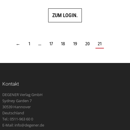
5.00
von 5
ZUM LOGIN.
←
1
…
17
18
19
20
21
Kontakt
DEGENER Verlag GmbH
Sydney Garden 7
30539 Hannover
Deutschland
Tel.: 0511-963 60 0
E-Mail: info@degener.de