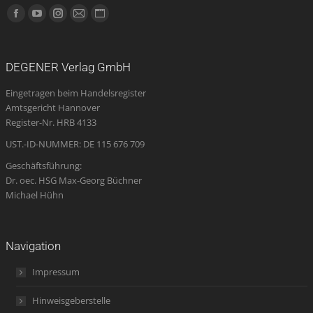
Finden Sie uns auf:
Facebook
YouTube
Instagram
E-
Website
page
page
page
Mail
page
opens
opens
opens
page
opens
DEGENER Verlag GmbH
in
in
in
opens
in
Eingetragen beim Handelsregister
new
new
new
in
new
Amtsgericht Hannover
window
window
window
new
window
Register-Nr. HRB 4133
window
UST.-ID-NUMMER: DE 115 676 709
Geschäftsführung:
Dr. oec. HSG Max-Georg Büchner
Michael Hühn
Navigation
Impressum
Hinweisgeberstelle