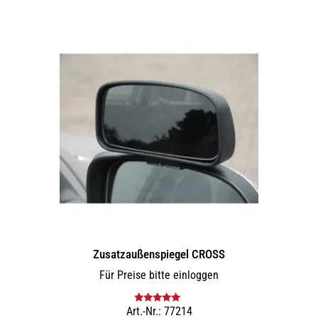
Zusatz­außenspiegel CROSS
Für Preise bitte einloggen
Art.-Nr.: 77214
Bewertet mit