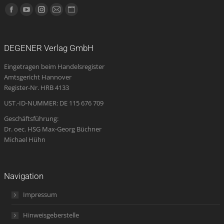
Finden Sie uns auf:
Facebook
YouTube
Instagram
E-
Website
page
page
page
Mail
page
opens
opens
opens
page
opens
DEGENER Verlag GmbH
in
in
in
opens
in
Eingetragen beim Handelsregister
new
new
new
in
new
Amtsgericht Hannover
window
window
window
new
window
Register-Nr. HRB 4133
window
UST.-ID-NUMMER: DE 115 676 709
Geschäftsführung:
Dr. oec. HSG Max-Georg Büchner
Michael Hühn
Navigation
Impressum
Hinweisgeberstelle