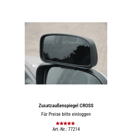
Zusatz­außenspiegel CROSS
Für Preise bitte einloggen
Art.-Nr.: 77214
Bewertet mit