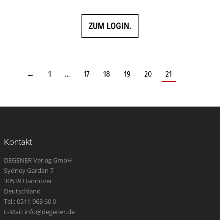
5.00
von 5
ZUM LOGIN.
←
1
…
17
18
19
20
21
Kontakt
DEGENER Verlag GmbH
Sydney Garden 7
30539 Hannover
Deutschland
Tel.: 0511-963 60 0
E-Mail: info@degener.de