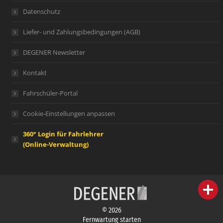
Datenschutz
Liefer- und Zahlungsbedingungen (AGB)
DEGENER Newsletter
Kontakt
Fahrschüler-Portal
Cookie-Einstellungen anpassen
360° Login für Fahrlehrer
(Online-Verwaltung)
person
IHR FACHBERATER
© 2026
campaign
WERBEMATERIAL
Fernwartung starten