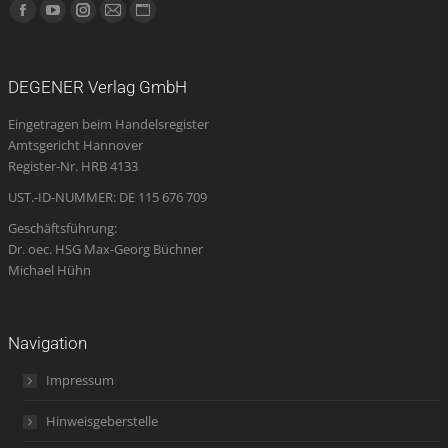
Finden Sie uns auf:
Facebook
YouTube
Instagram
E-
Website
page
page
page
Mail
page
opens
opens
opens
page
opens
DEGENER Verlag GmbH
in
in
in
opens
in
Eingetragen beim Handelsregister
new
new
new
in
new
Amtsgericht Hannover
window
window
window
new
window
Register-Nr. HRB 4133
window
UST.-ID-NUMMER: DE 115 676 709
Geschäftsführung:
Dr. oec. HSG Max-Georg Büchner
Michael Hühn
Navigation
Impressum
Hinweisgeberstelle