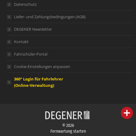
Datenschutz
Liefer- und Zahlungsbedingungen (AGB)
DEGENER Newsletter
Kontakt
Fahrschüler-Portal
Cookie-Einstellungen anpassen
360° Login für Fahrlehrer
(Online-Verwaltung)
person
IHR FACHBERATER
© 2026
campaign
WERBEMATERIAL
Fernwartung starten