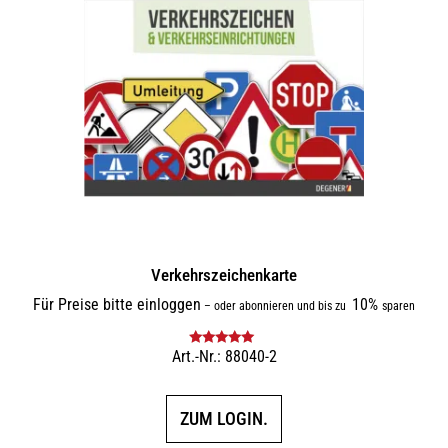
Verkehrszeichenkarte
Für Preise bitte einloggen
10%
–
oder abonnieren und bis zu
sparen
Art.-Nr.: 88040-2
Bewertet mit
5.00
von 5
ZUM LOGIN.