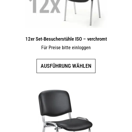
12er Set-Besucherstühle ISO – verchromt
Für Preise bitte einloggen
Dieses
AUSFÜHRUNG WÄHLEN
Produkt
weist
mehrere
Varianten
auf.
Die
Optionen
können
auf