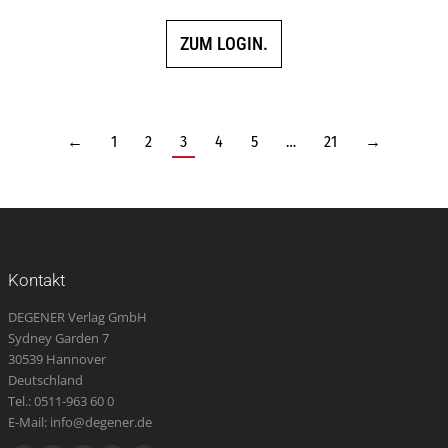
ZUM LOGIN.
←
1
2
3
4
5
…
21
→
Kontakt
DEGENER Verlag GmbH
Sydney Garden 7
30539 Hannover
Deutschland
Tel.: 0511-963 60 0
E-Mail: info@degener.de