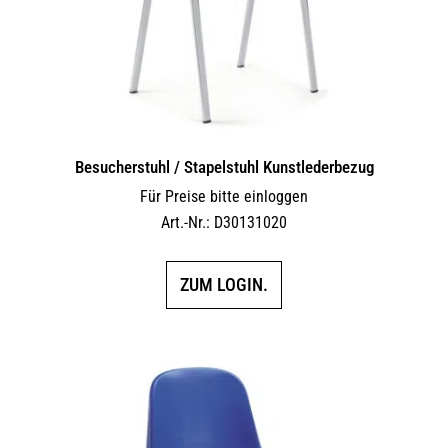
der
Produktseite
gewählt
werden
Besucherstuhl / Stapelstuhl Kunstlederbezug
Für Preise bitte einloggen
Art.-Nr.: D30131020
ZUM LOGIN.