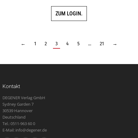
ZUM LOGIN.
←
1
2
3
4
5
…
21
→
Kontakt
DEGENER Verlag GmbH
Sydney Garden 7
30539 Hannover
Deutschland
Tel.: 0511-963 60 0
E-Mail: info@degener.de