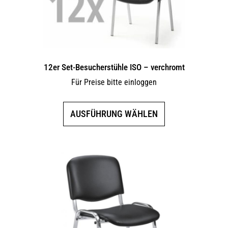
12er Set-Besucherstühle ISO – verchromt
Für Preise bitte einloggen
Dieses
AUSFÜHRUNG WÄHLEN
Produkt
weist
mehrere
Varianten
auf.
Die
Optionen
können
auf