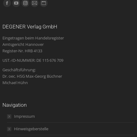
Finden Sie uns auf:
Facebook
YouTube
Instagram
E-
Website
page
page
page
Mail
page
opens
opens
opens
page
opens
DEGENER Verlag GmbH
in
in
in
opens
in
Eingetragen beim Handelsregister
new
new
new
in
new
Amtsgericht Hannover
window
window
window
new
window
Register-Nr. HRB 4133
window
UST.-ID-NUMMER: DE 115 676 709
Geschäftsführung:
Dr. oec. HSG Max-Georg Büchner
Michael Hühn
Navigation
Impressum
Hinweisgeberstelle