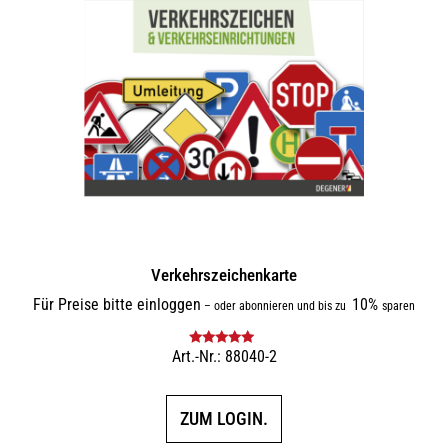
Verkehrszeichenkarte
Für Preise bitte einloggen
10%
–
oder abonnieren und bis zu
sparen
Art.-Nr.: 88040-2
Bewertet mit
5.00
von 5
ZUM LOGIN.