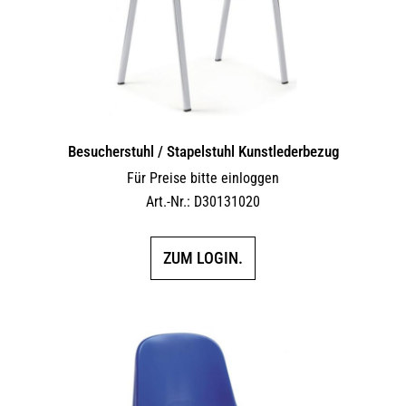
der
Produktseite
gewählt
werden
Besucherstuhl / Stapelstuhl Kunstlederbezug
Für Preise bitte einloggen
Art.-Nr.: D30131020
ZUM LOGIN.