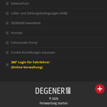
Datenschutz
Liefer- und Zahlungsbedingungen (AGB)
DEGENER Newsletter
Kontakt
Fahrschüler-Portal
Cookie-Einstellungen anpassen
360° Login für Fahrlehrer
(Online-Verwaltung)
person
IHR FACHBERATER
© 2026
campaign
WERBEMATERIAL
Fernwartung starten