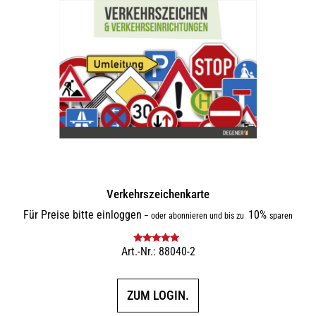
Verkehrszeichenkarte
Für Preise bitte einloggen
10%
–
oder abonnieren und bis zu
sparen
Art.-Nr.: 88040-2
Bewertet mit
5.00
von 5
ZUM LOGIN.