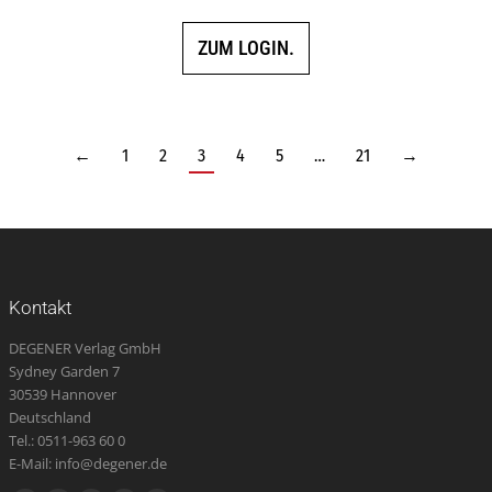
ZUM LOGIN.
←
1
2
3
4
5
…
21
→
Kontakt
DEGENER Verlag GmbH
Sydney Garden 7
30539 Hannover
Deutschland
Tel.: 0511-963 60 0
E-Mail: info@degener.de