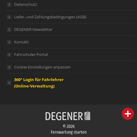
Datenschutz
Liefer- und Zahlungsbedingungen (AGB)
DEGENER Newsletter
Kontakt
Fahrschüler-Portal
Cookie-Einstellungen anpassen
360° Login für Fahrlehrer
(Online-Verwaltung)
person
IHR FACHBERATER
© 2026
campaign
WERBEMATERIAL
Fernwartung starten