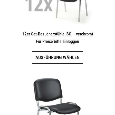
12er Set-Besucherstühle ISO – verchromt
Für Preise bitte einloggen
Dieses
AUSFÜHRUNG WÄHLEN
Produkt
weist
mehrere
Varianten
auf.
Die
Optionen
können
auf