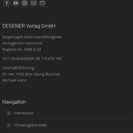
Finden Sie uns auf:
Facebook
YouTube
Instagram
E-
Website
page
page
page
Mail
page
opens
opens
opens
page
opens
DEGENER Verlag GmbH
in
in
in
opens
in
Eingetragen beim Handelsregister
new
new
new
in
new
Amtsgericht Hannover
window
window
window
new
window
Register-Nr. HRB 4133
window
UST.-ID-NUMMER: DE 115 676 709
Geschäftsführung:
Dr. oec. HSG Max-Georg Büchner
Michael Hühn
Navigation
Impressum
Hinweisgeberstelle