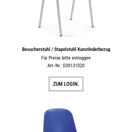
der
Produktseite
gewählt
werden
Besucherstuhl / Stapelstuhl Kunstlederbezug
Für Preise bitte einloggen
Art.-Nr.: D30131020
ZUM LOGIN.