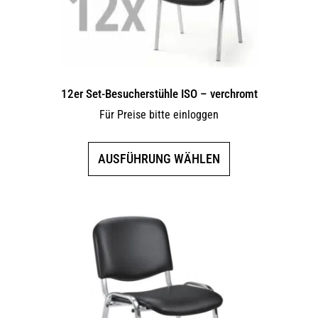
12er Set-Besucherstühle ISO – verchromt
Für Preise bitte einloggen
Dieses
AUSFÜHRUNG WÄHLEN
Produkt
weist
mehrere
Varianten
auf.
Die
Optionen
können
auf