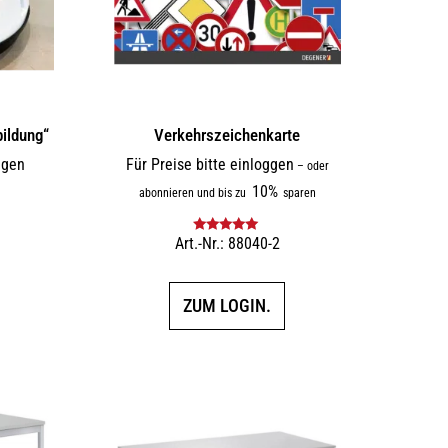
ildung“
Verkehrszeichenkarte
ggen
Für Preise bitte einloggen
–
oder
10%
abonnieren und bis zu
sparen
Art.-Nr.: 88040-2
Bewertet mit
5.00
von 5
ZUM LOGIN.