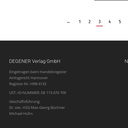
←
1
2
3
4
5
DEGENER Verlag GmbH
N
Eingetragen beim Handelsregister
Amtsgericht Hannover
Register-Nr. HRB 4133
UST.-ID-NUMMER: DE 115 676 709
Geschäftsführung:
Dr. oec. HSG Max-Georg Büchner
Michael Hühn