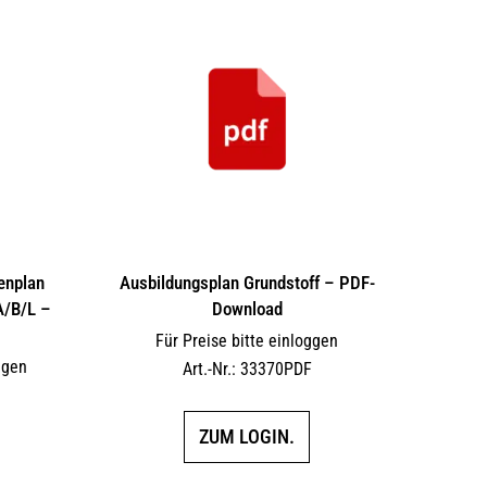
auf.
Die
Optionen
können
auf
der
Produktseite
gewählt
werden
enplan
Ausbildungsplan Grundstoff – PDF-
A/B/L –
Download
Für Preise bitte einloggen
ggen
Art.-Nr.: 33370PDF
F
ZUM LOGIN.