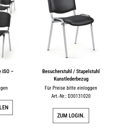
e ISO –
Besucherstuhl / Stapelstuhl
Kunstlederbezug
ggen
Für Preise bitte einloggen
Art.-Nr.: D30131020
Dieses
LEN
Produkt
ZUM LOGIN.
weist
mehrere
Varianten