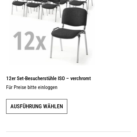
12er Set-Besucherstühle ISO – verchromt
Für Preise bitte einloggen
Dieses
AUSFÜHRUNG WÄHLEN
Produkt
weist
mehrere
Varianten