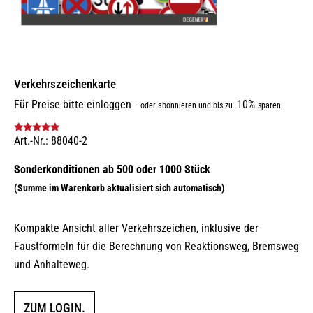
Verkehrszeichenkarte
Für Preise bitte einloggen
10%
–
oder abonnieren und bis zu
sparen
Art.-Nr.: 88040-2
Bewertet mit
5.00
von 5
Kompakte Ansicht aller Verkehrszeichen, inklusive der
Faustformeln für die Berechnung von Reaktionsweg, Bremsweg
und Anhalteweg.
ZUM LOGIN.