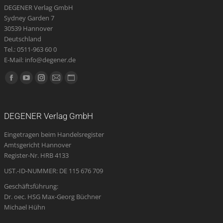
DEGENER Verlag GmbH
Sydney Garden 7
30539 Hannover
Deutschland
Tel.: 0511-963 60 0
E-Mail: info@degener.de
Finden Sie uns auf:
Facebook
YouTube
Instagram
E-
Website
page
page
page
Mail
page
opens
opens
opens
page
opens
DEGENER Verlag GmbH
in
in
in
opens
in
Eingetragen beim Handelsregister
new
new
new
in
new
Amtsgericht Hannover
window
window
window
new
window
Register-Nr. HRB 4133
window
UST.-ID-NUMMER: DE 115 676 709
Geschäftsführung:
Dr. oec. HSG Max-Georg Büchner
Michael Hühn