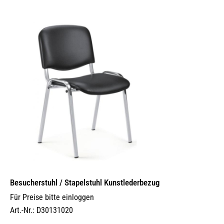
auf.
Die
Optionen
können
auf
der
Produktseite
gewählt
werden
Besucherstuhl / Stapelstuhl Kunstlederbezug
Für Preise bitte einloggen
Art.-Nr.: D30131020