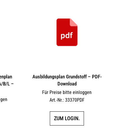
auf.
Die
Optionen
können
auf
der
Produktseite
gewählt
werden
enplan
Ausbildungsplan Grundstoff – PDF-
A/B/L –
Download
Für Preise bitte einloggen
ggen
Art.-Nr.: 33370PDF
F
ZUM LOGIN.