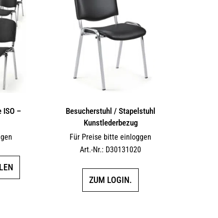
e ISO –
Besucherstuhl / Stapelstuhl
Kunstlederbezug
ggen
Für Preise bitte einloggen
Art.-Nr.: D30131020
Dieses
LEN
Produkt
ZUM LOGIN.
weist
mehrere
Varianten