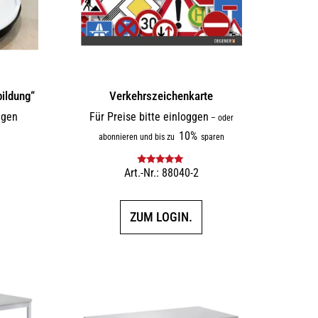
ildung“
Verkehrszeichenkarte
ggen
Für Preise bitte einloggen
–
oder
10%
abonnieren und bis zu
sparen
Art.-Nr.: 88040-2
Bewertet mit
5.00
von 5
ZUM LOGIN.