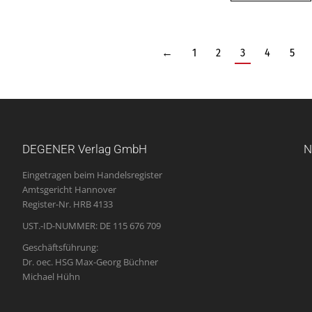
←
1
2
3
4
5
DEGENER Verlag GmbH
N
Eingetragen beim Handelsregister
Amtsgericht Hannover
Register-Nr. HRB 4133
UST.-ID-NUMMER: DE 115 676 709
Geschäftsführung:
Dr. oec. HSG Max-Georg Büchner
Michael Hühn