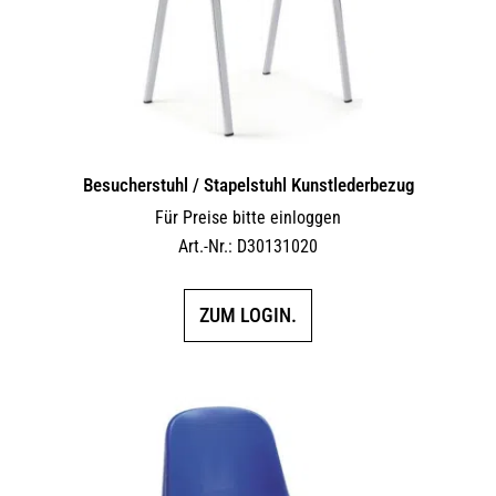
der
Produktseite
gewählt
werden
Besucherstuhl / Stapelstuhl Kunstlederbezug
Für Preise bitte einloggen
Art.-Nr.: D30131020
ZUM LOGIN.