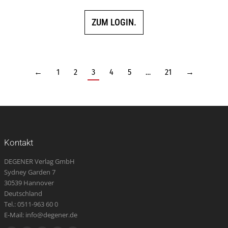
ZUM LOGIN.
←
1
2
3
4
5
…
21
→
Kontakt
DEGENER Verlag GmbH
Sydney Garden 7
30539 Hannover
Deutschland
Tel.: 0511-963 60 0
E-Mail: info@degener.de