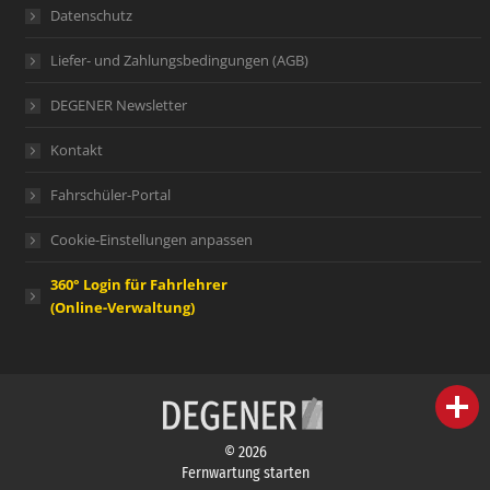
Datenschutz
Liefer- und Zahlungsbedingungen (AGB)
DEGENER Newsletter
Kontakt
Fahrschüler-Portal
Cookie-Einstellungen anpassen
360° Login für Fahrlehrer
(Online-Verwaltung)
person
IHR FACHBERATER
© 2026
campaign
WERBEMATERIAL
Fernwartung starten