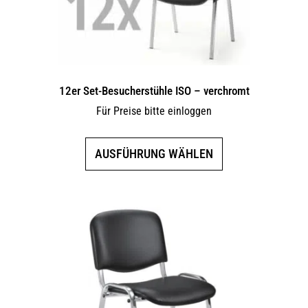
12er Set-Besucherstühle ISO – verchromt
Für Preise bitte einloggen
Dieses
AUSFÜHRUNG WÄHLEN
Produkt
weist
mehrere
Varianten
auf.
Die
Optionen
können
auf