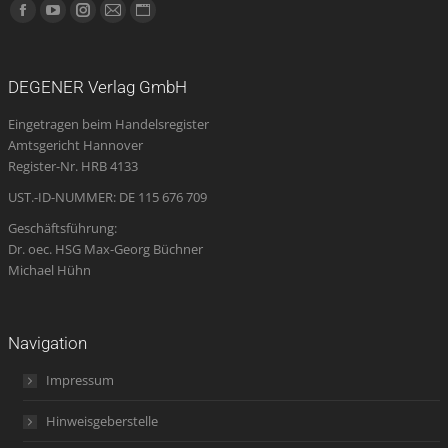
Finden Sie uns auf:
Facebook
YouTube
Instagram
E-
Website
page
page
page
Mail
page
opens
opens
opens
page
opens
DEGENER Verlag GmbH
in
in
in
opens
in
Eingetragen beim Handelsregister
new
new
new
in
new
Amtsgericht Hannover
window
window
window
new
window
Register-Nr. HRB 4133
window
UST.-ID-NUMMER: DE 115 676 709
Geschäftsführung:
Dr. oec. HSG Max-Georg Büchner
Michael Hühn
Navigation
Impressum
Hinweisgeberstelle