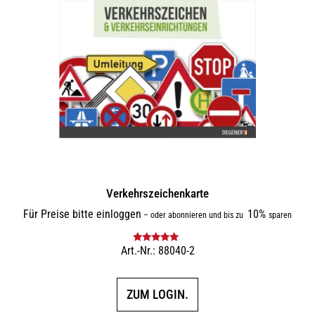
Verkehrszeichenkarte
Für Preise bitte einloggen
10%
–
oder abonnieren und bis zu
sparen
Art.-Nr.: 88040-2
Bewertet mit
5.00
von 5
ZUM LOGIN.