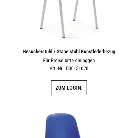
der
Produktseite
gewählt
werden
Besucherstuhl / Stapelstuhl Kunstlederbezug
Für Preise bitte einloggen
Art.-Nr.: D30131020
ZUM LOGIN.