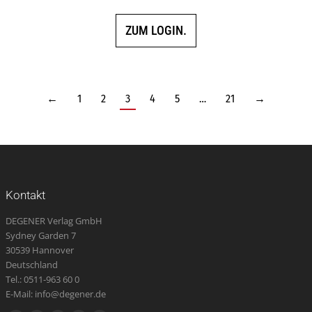
ZUM LOGIN.
←
1
2
3
4
5
…
21
→
Kontakt
DEGENER Verlag GmbH
Sydney Garden 7
30539 Hannover
Deutschland
Tel.: 0511-963 60 0
E-Mail: info@degener.de