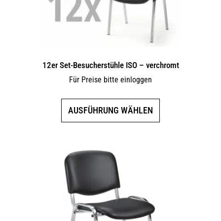
12er Set-Besucherstühle ISO – verchromt
Für Preise bitte einloggen
Dieses
AUSFÜHRUNG WÄHLEN
Produkt
weist
mehrere
Varianten
auf.
Die
Optionen
können
auf