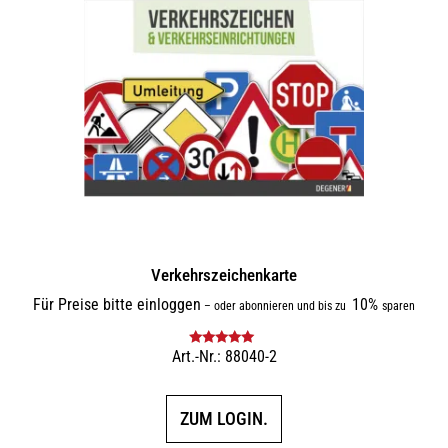
Verkehrszeichenkarte
Für Preise bitte einloggen
10%
–
oder abonnieren und bis zu
sparen
Art.-Nr.: 88040-2
Bewertet mit
5.00
von 5
ZUM LOGIN.