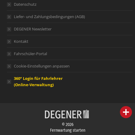
Datenschutz
Liefer- und Zahlungsbedingungen (AGB)
DEGENER Newsletter
Kontakt
Fahrschüler-Portal
Cookie-Einstellungen anpassen
360° Login für Fahrlehrer
(Online-Verwaltung)
person
IHR FACHBERATER
© 2026
campaign
WERBEMATERIAL
Fernwartung starten