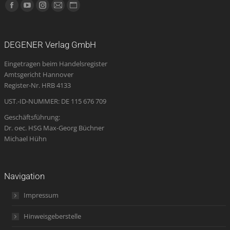
Finden Sie uns auf:
Facebook
YouTube
Instagram
E-
Website
page
page
page
Mail
page
opens
opens
opens
page
opens
DEGENER Verlag GmbH
in
in
in
opens
in
Eingetragen beim Handelsregister
new
new
new
in
new
Amtsgericht Hannover
window
window
window
new
window
Register-Nr. HRB 4133
window
UST.-ID-NUMMER: DE 115 676 709
Geschäftsführung:
Dr. oec. HSG Max-Georg Büchner
Michael Hühn
Navigation
Impressum
Hinweisgeberstelle