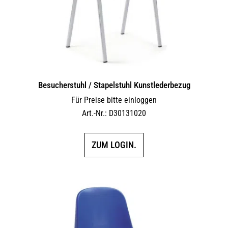
der
Produktseite
gewählt
werden
Besucherstuhl / Stapelstuhl Kunstlederbezug
Für Preise bitte einloggen
Art.-Nr.: D30131020
ZUM LOGIN.