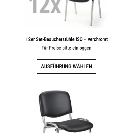
12er Set-Besucherstühle ISO – verchromt
Für Preise bitte einloggen
Dieses
AUSFÜHRUNG WÄHLEN
Produkt
weist
mehrere
Varianten
auf.
Die
Optionen
können
auf