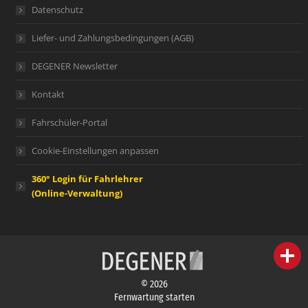
Datenschutz
Liefer- und Zahlungsbedingungen (AGB)
DEGENER Newsletter
Kontakt
Fahrschüler-Portal
Cookie-Einstellungen anpassen
360° Login für Fahrlehrer
(Online-Verwaltung)
person
IHR FACHBERATER
© 2026
campaign
WERBEMATERIAL
Fernwartung starten