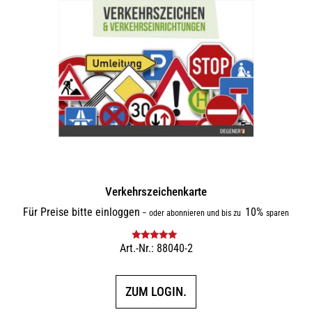
Verkehrszeichenkarte
Für Preise bitte einloggen
10%
–
oder abonnieren und bis zu
sparen
Art.-Nr.: 88040-2
Bewertet mit
5.00
von 5
ZUM LOGIN.