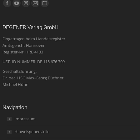
Finden Sie uns auf:
Facebook
YouTube
Instagram
E-
Website
page
page
page
Mail
page
opens
opens
opens
page
opens
DEGENER Verlag GmbH
in
in
in
opens
in
Eingetragen beim Handelsregister
new
new
new
in
new
Amtsgericht Hannover
window
window
window
new
window
Register-Nr. HRB 4133
window
UST.-ID-NUMMER: DE 115 676 709
Geschäftsführung:
Dr. oec. HSG Max-Georg Büchner
Michael Hühn
Navigation
Impressum
Hinweisgeberstelle