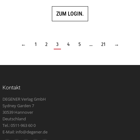
ZUM LOGIN.
←
1
2
3
4
5
…
21
→
Kontakt
DEGENER Verlag GmbH
Sydney Garden 7
30539 Hannover
Deutschland
Tel.: 0511-963 60 0
E-Mail: info@degener.de