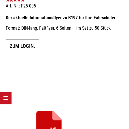
Art.-Nr.: F25-005
Bewertet mit
5.00
von 5
Der aktuelle Informationsflyer zu B197 für Ihre Fahrschüler
Format: DIN-lang, Faltflyer, 6 Seiten – im Set zu 50 Stück
ZUM LOGIN.