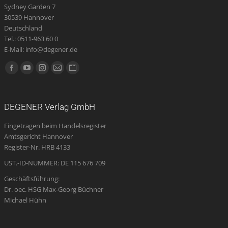
Sydney Garden 7
30539 Hannover
Deutschland
Tel.: 0511-963 60 0
E-Mail: info@degener.de
Finden Sie uns auf:
Facebook
YouTube
Instagram
E-
Website
page
page
page
Mail
page
opens
opens
opens
page
opens
DEGENER Verlag GmbH
in
in
in
opens
in
Eingetragen beim Handelsregister
new
new
new
in
new
Amtsgericht Hannover
window
window
window
new
window
Register-Nr. HRB 4133
window
UST.-ID-NUMMER: DE 115 676 709
Geschäftsführung:
Dr. oec. HSG Max-Georg Büchner
Michael Hühn