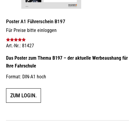
Poster A1 Führerschein B197
Für Preise bitte einloggen
Art.-Nr.: 81427
Bewertet mit
5.00
von 5
Das Poster zum Thema B197 – der aktuelle Werbeaushang für
Ihre Fahrschule
Format: DIN-A1 hoch
ZUM LOGIN.