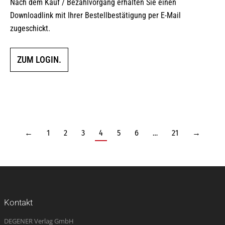
Nach dem Kauf / Bezahlvorgang erhalten Sie einen
Downloadlink mit Ihrer Bestellbestätigung per E-Mail
zugeschickt.
ZUM LOGIN.
←
1
2
3
4
5
6
…
21
→
Kontakt
DEGENER Verlag GmbH