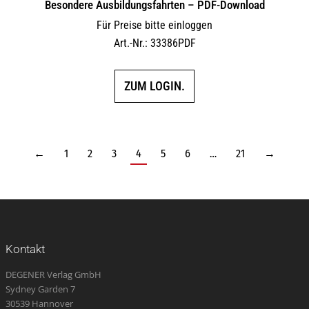
Besondere Ausbildungsfahrten – PDF-Download
Für Preise bitte einloggen
Art.-Nr.: 33386PDF
ZUM LOGIN.
←
1
2
3
4
5
6
…
21
→
Kontakt
DEGENER Verlag GmbH
Sydney Garden 7
30539 Hannover