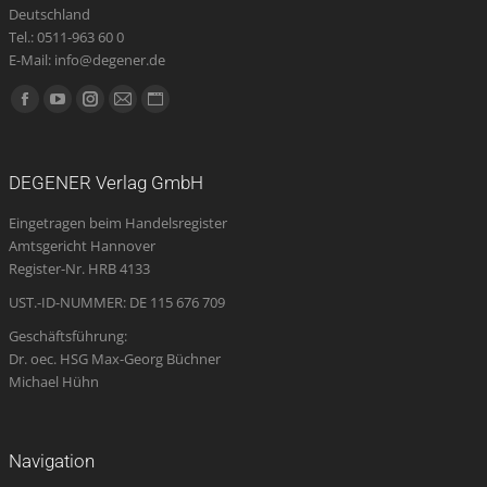
Deutschland
Tel.: 0511-963 60 0
E-Mail: info@degener.de
Finden Sie uns auf:
Facebook
YouTube
Instagram
E-
Website
page
page
page
Mail
page
opens
opens
opens
page
opens
DEGENER Verlag GmbH
in
in
in
opens
in
Eingetragen beim Handelsregister
new
new
new
in
new
Amtsgericht Hannover
window
window
window
new
window
Register-Nr. HRB 4133
window
UST.-ID-NUMMER: DE 115 676 709
Geschäftsführung:
Dr. oec. HSG Max-Georg Büchner
Michael Hühn
Navigation