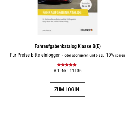
Fahraufgabenkatalog Klasse B(E)
Für Preise bitte einloggen
10%
–
oder abonnieren und bis zu
sparen
Art.-Nr.: 11136
Bewertet mit
5.00
von 5
ZUM LOGIN.