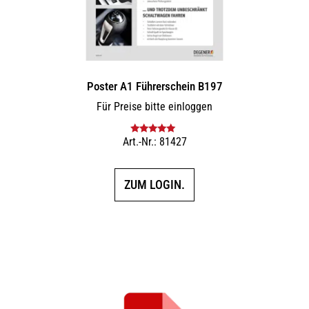
Poster A1 Führerschein B197
Für Preise bitte einloggen
Art.-Nr.: 81427
Bewertet mit
5.00
von 5
ZUM LOGIN.