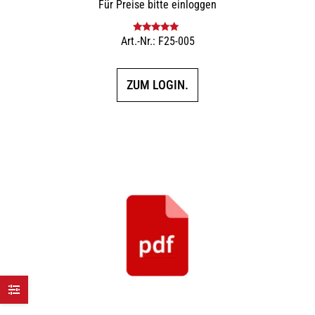
Für Preise bitte einloggen
Art.-Nr.: F25-005
Bewertet mit
5.00
von 5
ZUM LOGIN.