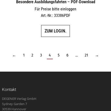
Besondere Ausbildungsfahrten – PDF-Download
Für Preise bitte einloggen
Art.-Nr.: 33386PDF
ZUM LOGIN.
←
1
2
3
4
5
6
…
21
→
Kontakt
DEGENER Verlag GmbH
Sydney Garden 7
30539 Hannover