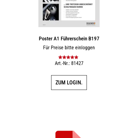
Poster A1 Führerschein B197
Für Preise bitte einloggen
Art.-Nr.: 81427
Bewertet mit
5.00
von 5
ZUM LOGIN.