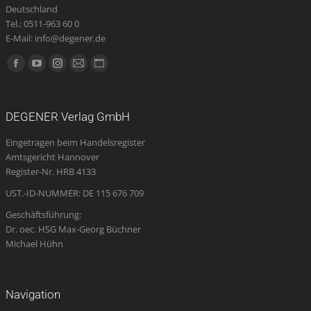
Deutschland
Tel.: 0511-963 60 0
E-Mail: info@degener.de
Finden Sie uns auf:
Facebook
YouTube
Instagram
E-
Website
page
page
page
Mail
page
opens
opens
opens
page
opens
DEGENER Verlag GmbH
in
in
in
opens
in
Eingetragen beim Handelsregister
new
new
new
in
new
Amtsgericht Hannover
window
window
window
new
window
Register-Nr. HRB 4133
window
UST.-ID-NUMMER: DE 115 676 709
Geschäftsführung:
Dr. oec. HSG Max-Georg Büchner
Michael Hühn
Navigation