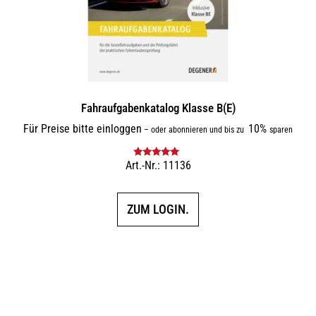
Fahraufgabenkatalog Klasse B(E)
Für Preise bitte einloggen
10%
–
oder abonnieren und bis zu
sparen
Art.-Nr.: 11136
Bewertet mit
5.00
von 5
ZUM LOGIN.