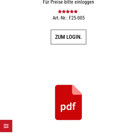
Für Preise bitte einloggen
Art.-Nr.: F25-005
Bewertet mit
5.00
von 5
ZUM LOGIN.