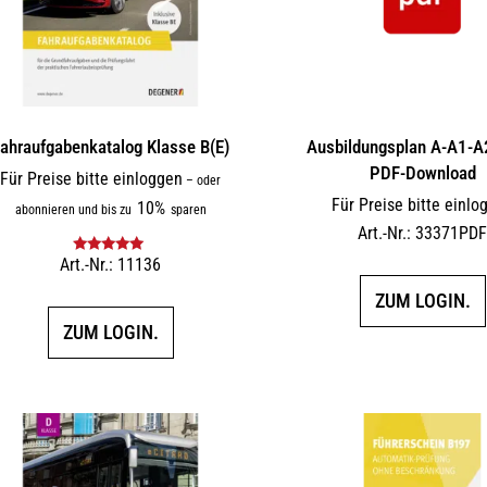
ahraufgabenkatalog Klasse B(E)
Ausbildungsplan A-A1-
PDF-Download
Für Preise bitte einloggen
–
oder
Für Preise bitte einlo
10%
abonnieren und bis zu
sparen
Art.-Nr.: 33371PD
Art.-Nr.: 11136
Bewertet mit
5.00
von 5
ZUM LOGIN.
ZUM LOGIN.