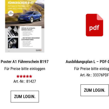
Poster A1 Führerschein B197
Ausbildungsplan L – PDF
Für Preise bitte einloggen
Für Preise bitte einlo
Art.-Nr.: 33376PD
Art.-Nr.: 81427
Bewertet mit
5.00
von 5
ZUM LOGIN.
ZUM LOGIN.