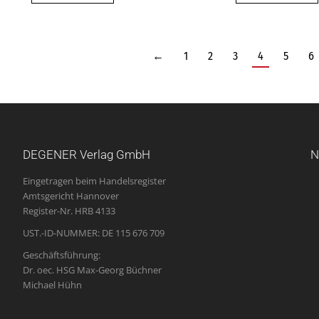
←
1
2
3
4
5
6
DEGENER Verlag GmbH
N
Eingetragen beim Handelsregister
Amtsgericht Hannover
Register-Nr. HRB 4133
UST.-ID-NUMMER: DE 115 676 709
Geschäftsführung:
Dr. oec. HSG Max-Georg Büchner
Michael Hühn