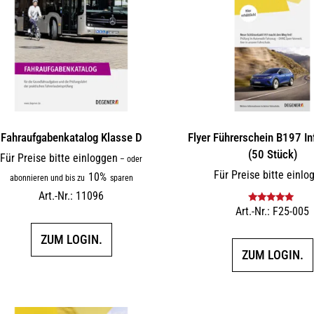
Fahraufgabenkatalog Klasse D
Flyer Führerschein B197 In
(50 Stück)
Für Preise bitte einloggen
–
oder
Für Preise bitte einlo
10%
abonnieren und bis zu
sparen
Art.-Nr.: 11096
Art.-Nr.: F25-005
Bewertet mit
5.00
von 5
ZUM LOGIN.
ZUM LOGIN.