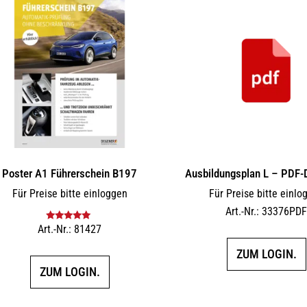
Poster A1 Führerschein B197
Ausbildungsplan L – PDF
Für Preise bitte einloggen
Für Preise bitte einlo
Art.-Nr.: 33376PD
Art.-Nr.: 81427
Bewertet mit
5.00
von 5
ZUM LOGIN.
ZUM LOGIN.