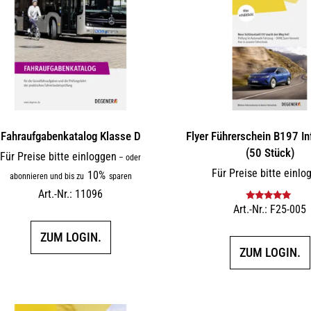
Fahraufgabenkatalog Klasse D
Flyer Führerschein B197 In
(50 Stück)
Für Preise bitte einloggen
–
oder
Für Preise bitte einlo
10%
abonnieren und bis zu
sparen
Art.-Nr.: 11096
Art.-Nr.: F25-005
Bewertet mit
5.00
von 5
ZUM LOGIN.
ZUM LOGIN.