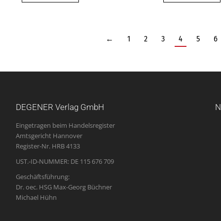
←
1
2
3
4
5
6
DEGENER Verlag GmbH
N
Eingetragen beim Handelsregister
Amtsgericht Hannover
Register-Nr. HRB 4133
UST.-ID-NUMMER: DE 115 676 709
Geschäftsführung:
Dr. oec. HSG Max-Georg Büchner
Michael Hühn