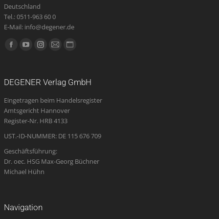
Deutschland
Tel.: 0511-963 60 0
E-Mail: info@degener.de
Finden Sie uns auf:
Facebook
YouTube
Instagram
E-
Website
page
page
page
Mail
page
opens
opens
opens
page
opens
DEGENER Verlag GmbH
in
in
in
opens
in
Eingetragen beim Handelsregister
new
new
new
in
new
Amtsgericht Hannover
window
window
window
new
window
Register-Nr. HRB 4133
window
UST.-ID-NUMMER: DE 115 676 709
Geschäftsführung:
Dr. oec. HSG Max-Georg Büchner
Michael Hühn
Navigation