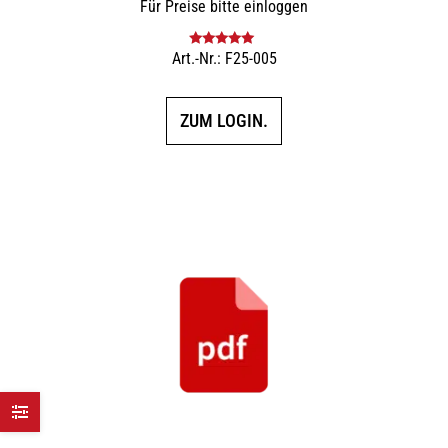
Für Preise bitte einloggen
Art.-Nr.: F25-005
Bewertet mit
5.00
von 5
ZUM LOGIN.