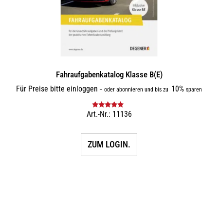
Fahraufgabenkatalog Klasse B(E)
Für Preise bitte einloggen
10%
–
oder abonnieren und bis zu
sparen
Art.-Nr.: 11136
Bewertet mit
5.00
von 5
ZUM LOGIN.