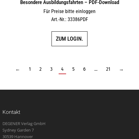
Besondere Ausbildungsfahrten – PDF-Download
Für Preise bitte einloggen
Art.-Nr.: 33386PDF
ZUM LOGIN.
←
1
2
3
4
5
6
…
21
→
Kontakt
DEGENER Verlag GmbH
Sydney Garden 7
30539 Hannover