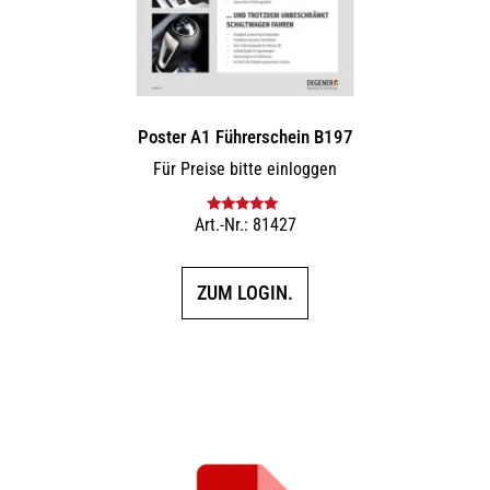
Poster A1 Führerschein B197
Für Preise bitte einloggen
Art.-Nr.: 81427
Bewertet mit
5.00
von 5
ZUM LOGIN.