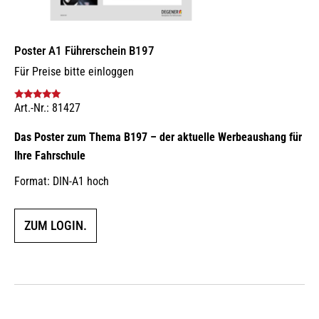
Poster A1 Führerschein B197
Für Preise bitte einloggen
Art.-Nr.: 81427
Bewertet mit
5.00
von 5
Das Poster zum Thema B197 – der aktuelle Werbeaushang für
Ihre Fahrschule
Format: DIN-A1 hoch
ZUM LOGIN.