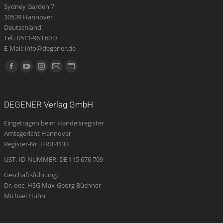
Sydney Garden 7
30539 Hannover
Deutschland
Tel.: 0511-963 60 0
E-Mail: info@degener.de
Finden Sie uns auf:
Facebook
YouTube
Instagram
E-
Website
page
page
page
Mail
page
opens
opens
opens
page
opens
DEGENER Verlag GmbH
in
in
in
opens
in
Eingetragen beim Handelsregister
new
new
new
in
new
Amtsgericht Hannover
window
window
window
new
window
Register-Nr. HRB 4133
window
UST.-ID-NUMMER: DE 115 676 709
Geschäftsführung:
Dr. oec. HSG Max-Georg Büchner
Michael Hühn