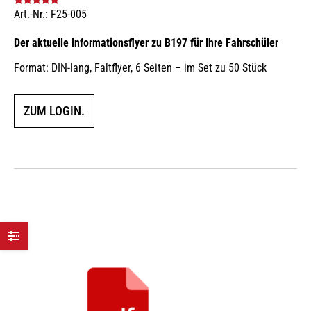
Art.-Nr.: F25-005
Bewertet mit
5.00
von 5
Der aktuelle Informationsflyer zu B197 für Ihre Fahrschüler
Format: DIN-lang, Faltflyer, 6 Seiten – im Set zu 50 Stück
ZUM LOGIN.