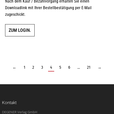
Nach dem Kauf / Bezahlvorgang erhalten Sie einen
Downloadlink mit Ihrer Bestellbestätigung per E-Mail
zugeschickt.
ZUM LOGIN.
←
1
2
3
4
5
6
…
21
→
Kontakt
DEGENER Verlag GmbH