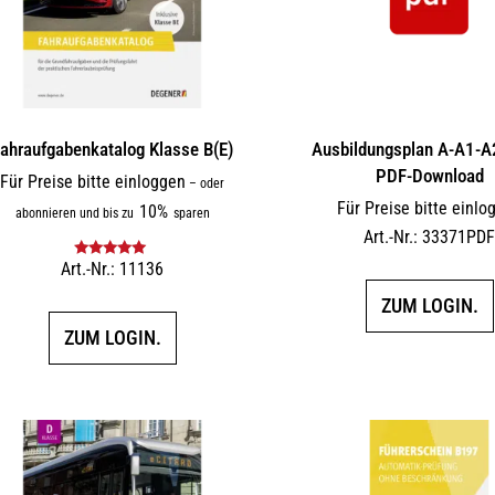
ahraufgabenkatalog Klasse B(E)
Ausbildungsplan A-A1-
PDF-Download
Für Preise bitte einloggen
–
oder
Für Preise bitte einlo
10%
abonnieren und bis zu
sparen
Art.-Nr.: 33371PD
Art.-Nr.: 11136
Bewertet mit
5.00
von 5
ZUM LOGIN.
ZUM LOGIN.