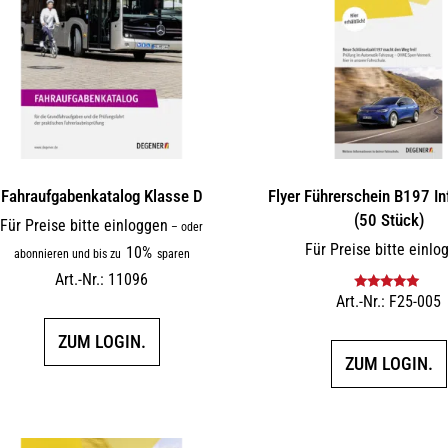
Fahraufgabenkatalog Klasse D
Flyer Führerschein B197 In
(50 Stück)
Für Preise bitte einloggen
–
oder
Für Preise bitte einlo
10%
abonnieren und bis zu
sparen
Art.-Nr.: 11096
Art.-Nr.: F25-005
Bewertet mit
5.00
von 5
ZUM LOGIN.
ZUM LOGIN.