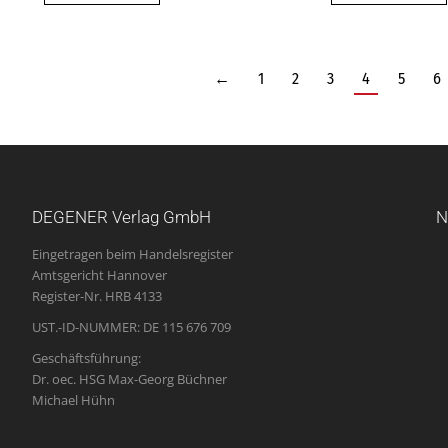
←
1
2
3
4
5
6
DEGENER Verlag GmbH
N
Eingetragen beim Handelsregister
Amtsgericht Hannover
Register-Nr. HRB 4133
UST.-ID-NUMMER: DE 115 676 709
Geschäftsführung:
Dr. oec. HSG Max-Georg Büchner
Michael Hühn