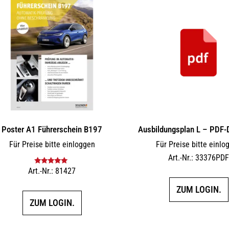
Poster A1 Führerschein B197
Ausbildungsplan L – PDF
Für Preise bitte einloggen
Für Preise bitte einlo
Art.-Nr.: 33376PD
Art.-Nr.: 81427
Bewertet mit
5.00
von 5
ZUM LOGIN.
ZUM LOGIN.