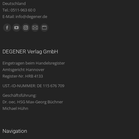
Deutschland
Tel.: 0511-963 60 0
E-Mail: info@degener.de
Finden Sie uns auf:
Facebook
YouTube
Instagram
E-
Website
page
page
page
Mail
page
opens
opens
opens
page
opens
DEGENER Verlag GmbH
in
in
in
opens
in
Eingetragen beim Handelsregister
new
new
new
in
new
Amtsgericht Hannover
window
window
window
new
window
Register-Nr. HRB 4133
window
UST.-ID-NUMMER: DE 115 676 709
Geschäftsführung:
Dr. oec. HSG Max-Georg Büchner
Michael Hühn
Navigation