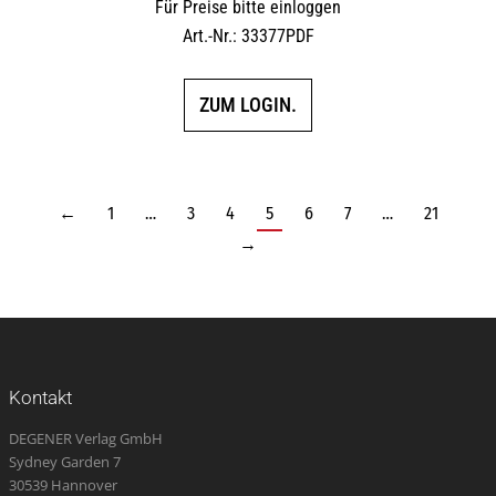
Für Preise bitte einloggen
Art.-Nr.: 33377PDF
ZUM LOGIN.
←
1
…
3
4
5
6
7
…
21
→
Kontakt
DEGENER Verlag GmbH
Sydney Garden 7
30539 Hannover