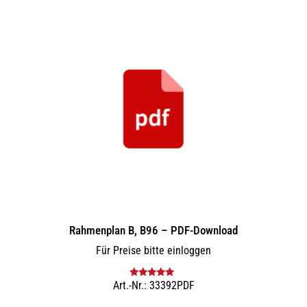
Rahmenplan B, B96 – PDF-Download
Für Preise bitte einloggen
Art.-Nr.: 33392PDF
Bewertet mit
5.00
von 5