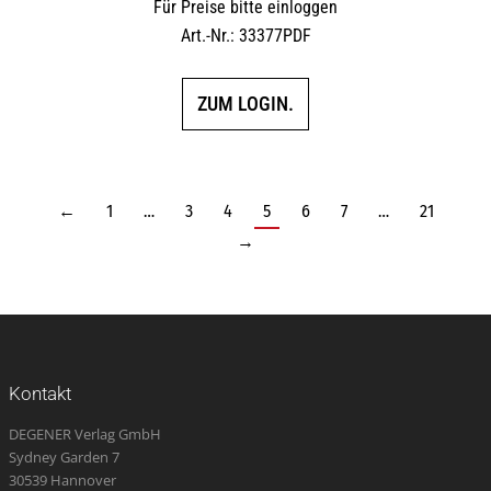
Für Preise bitte einloggen
Art.-Nr.: 33377PDF
ZUM LOGIN.
←
1
…
3
4
5
6
7
…
21
→
Kontakt
DEGENER Verlag GmbH
Sydney Garden 7
30539 Hannover