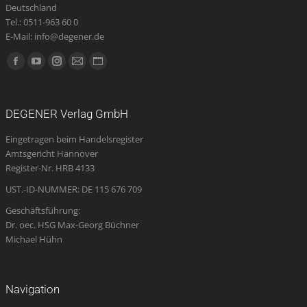
Deutschland
Tel.: 0511-963 60 0
E-Mail: info@degener.de
Finden Sie uns auf:
Facebook
YouTube
Instagram
E-
Website
page
page
page
Mail
page
opens
opens
opens
page
opens
DEGENER Verlag GmbH
in
in
in
opens
in
Eingetragen beim Handelsregister
new
new
new
in
new
Amtsgericht Hannover
window
window
window
new
window
Register-Nr. HRB 4133
window
UST.-ID-NUMMER: DE 115 676 709
Geschäftsführung:
Dr. oec. HSG Max-Georg Büchner
Michael Hühn
Navigation