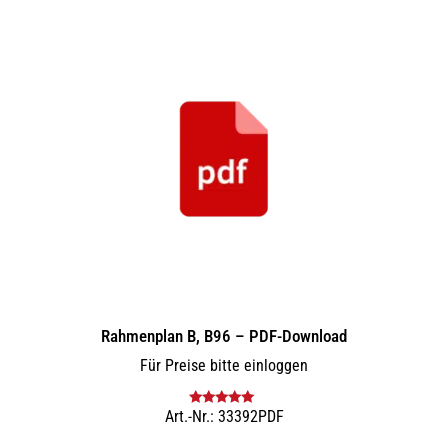
Rahmenplan B, B96 – PDF-Download
Für Preise bitte einloggen
Art.-Nr.: 33392PDF
Bewertet mit
5.00
von 5