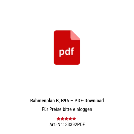
Rahmenplan B, B96 – PDF-Download
Für Preise bitte einloggen
Art.-Nr.: 33392PDF
Bewertet mit
5.00
von 5