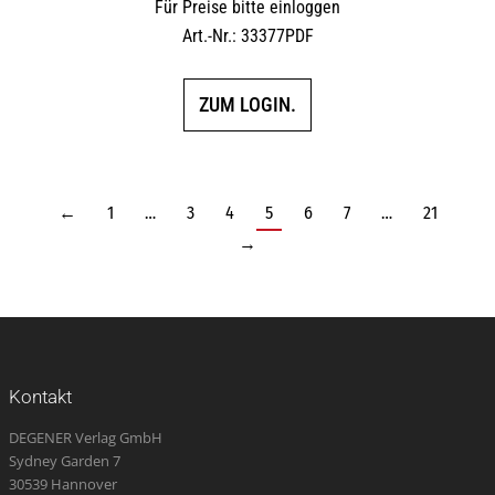
Für Preise bitte einloggen
Art.-Nr.: 33377PDF
ZUM LOGIN.
←
1
…
3
4
5
6
7
…
21
→
Kontakt
DEGENER Verlag GmbH
Sydney Garden 7
30539 Hannover