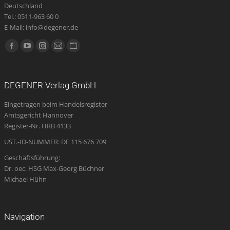
Deutschland
Tel.: 0511-963 60 0
E-Mail: info@degener.de
Finden Sie uns auf:
Facebook
YouTube
Instagram
E-
Website
page
page
page
Mail
page
opens
opens
opens
page
opens
DEGENER Verlag GmbH
in
in
in
opens
in
Eingetragen beim Handelsregister
new
new
new
in
new
Amtsgericht Hannover
window
window
window
new
window
Register-Nr. HRB 4133
window
UST.-ID-NUMMER: DE 115 676 709
Geschäftsführung:
Dr. oec. HSG Max-Georg Büchner
Michael Hühn
Navigation