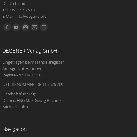
Deutschland
Tel.: 0511-963 60 0
E-Mail: info@degener.de
Finden Sie uns auf:
Facebook
YouTube
Instagram
E-
Website
page
page
page
Mail
page
opens
opens
opens
page
opens
DEGENER Verlag GmbH
in
in
in
opens
in
Eingetragen beim Handelsregister
new
new
new
in
new
Amtsgericht Hannover
window
window
window
new
window
Register-Nr. HRB 4133
window
UST.-ID-NUMMER: DE 115 676 709
Geschäftsführung:
Dr. oec. HSG Max-Georg Büchner
Michael Hühn
Navigation