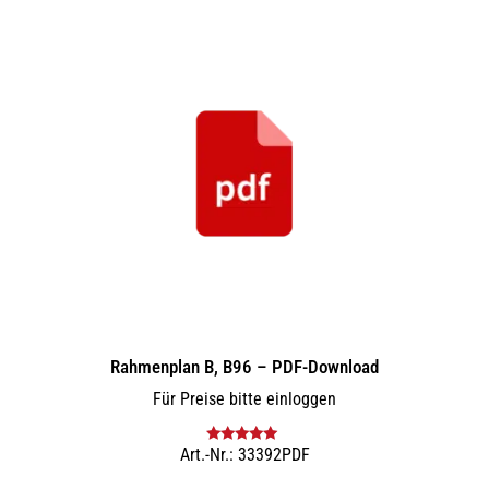
Rahmenplan B, B96 – PDF-Download
Für Preise bitte einloggen
Art.-Nr.: 33392PDF
Bewertet mit
5.00
von 5