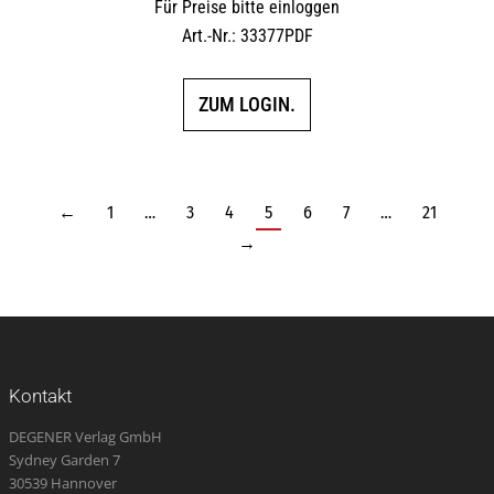
Für Preise bitte einloggen
Art.-Nr.: 33377PDF
ZUM LOGIN.
←
1
…
3
4
5
6
7
…
21
→
Kontakt
DEGENER Verlag GmbH
Sydney Garden 7
30539 Hannover