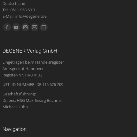
Deutschland
Tel.: 0511-963 60 0
E-Mail: info@degener.de
Finden Sie uns auf:
Facebook
YouTube
Instagram
E-
Website
page
page
page
Mail
page
opens
opens
opens
page
opens
DEGENER Verlag GmbH
in
in
in
opens
in
Eingetragen beim Handelsregister
new
new
new
in
new
Amtsgericht Hannover
window
window
window
new
window
Register-Nr. HRB 4133
window
UST.-ID-NUMMER: DE 115 676 709
Geschäftsführung:
Dr. oec. HSG Max-Georg Büchner
Michael Hühn
Navigation