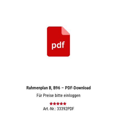
Rahmenplan B, B96 – PDF-Download
Für Preise bitte einloggen
Art.-Nr.: 33392PDF
Bewertet mit
5.00
von 5