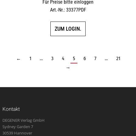
Für Preise bitte einloggen
Art.-Nr.: 33377PDF
ZUM LOGIN.
←
1
…
3
4
5
6
7
…
21
→
Kontakt
DEGENER Verlag GmbH
Sydney Garden 7
30539 Hannover