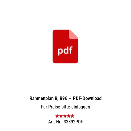
Rahmenplan B, B96 – PDF-Download
Für Preise bitte einloggen
Art.-Nr.: 33392PDF
Bewertet mit
5.00
von 5