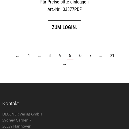
Für Preise bitte einloggen
Art.-Nr.: 33377PDF
ZUM LOGIN.
←
1
…
3
4
5
6
7
…
21
→
Kontakt
DEGENER Verlag GmbH
Sydney Garden 7
30539 Hannover