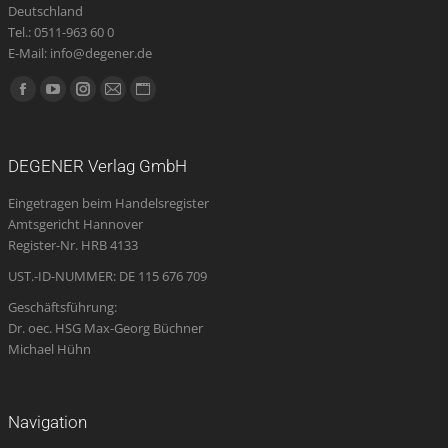
Deutschland
Tel.: 0511-963 60 0
E-Mail: info@degener.de
Finden Sie uns auf:
Facebook
YouTube
Instagram
E-
Website
page
page
page
Mail
page
opens
opens
opens
page
opens
DEGENER Verlag GmbH
in
in
in
opens
in
Eingetragen beim Handelsregister
new
new
new
in
new
Amtsgericht Hannover
window
window
window
new
window
Register-Nr. HRB 4133
window
UST.-ID-NUMMER: DE 115 676 709
Geschäftsführung:
Dr. oec. HSG Max-Georg Büchner
Michael Hühn
Navigation